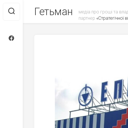
Skip
Гетьман
to
медіа про гроші та вла
content
партнер
«Стратегічної ві