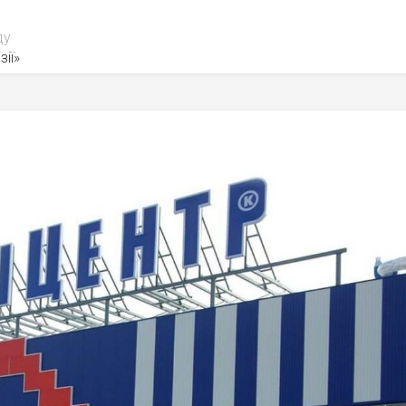
ду
зії»