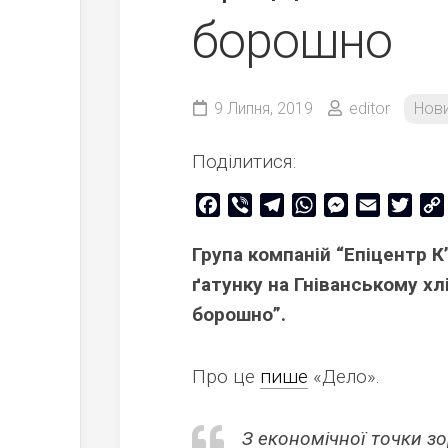
борошно
9 Липня, 2019
editor
Нов
Поділитися:
Facebook
Viber
Telegram
WhatsApp
Messenger
Email
Twitt
Група компаній “Епіцентр 
ґатунку на Гніванському х
борошно”.
Про це
пише
«Дело».
З економічної точки з