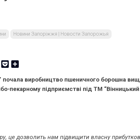
ини
Новини Запоріжжя | Новости Запорожья
er
Copy
Pocket
Share
Link
К” почала виробництво пшеничного борошна вищ
лібо-пекарному підприємстві під ТМ “Вінницький
ору, це дозволить нам підвищити власну прибутков