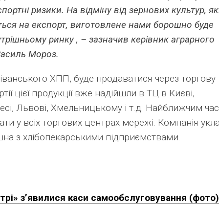
портні ризики. На відміну від зернових культур, як
ся на експорт, виготовлене ​​нами борошно буде
трішньому ринку , – зазначив керівник аграрного
Василь Мороз.
іванського ХПП, буде продаватися через торгову
тії цієї продукції вже надійшли в ТЦ в Києві,
Одесі, Львові, Хмельницькому і т.д. Найближчим ча
и у всіх торгових центрах мережі. Компанія укл
шна з хлібопекарськими підприємствами.
нтрі» з’явилися каси самообслуговування (фото)