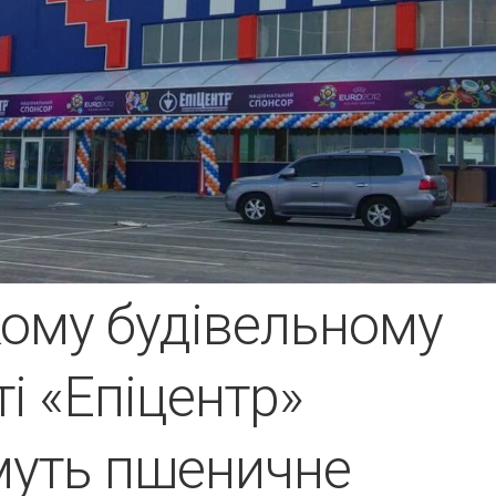
кому будівельному
і «Епіцентр»
муть пшеничне