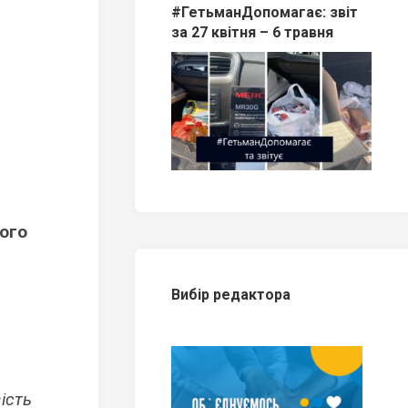
#ГетьманДопомагає: звіт
за 27 квітня – 6 травня
ого
Вибір редактора
ість