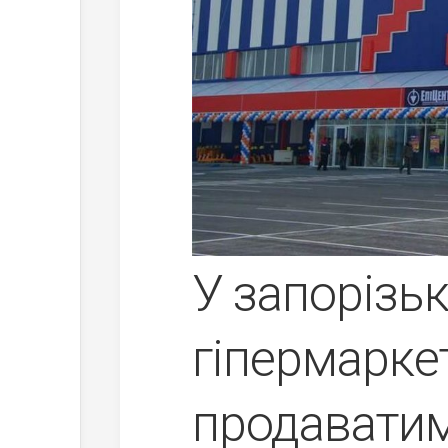
У запорізь
гіпермаркет
продавати