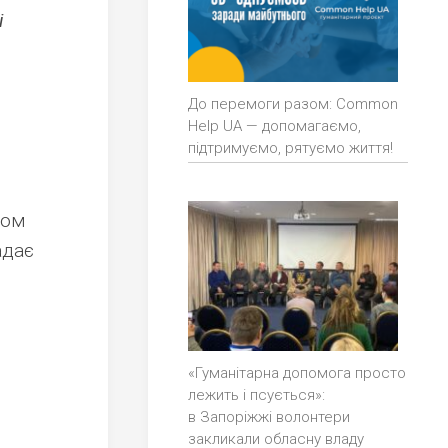
і
До перемоги разом: Common
Help UA — допомагаємо,
підтримуємо, рятуємо життя!
сом
адає
«Гуманітарна допомога просто
лежить і псується»:
в Запоріжжі волонтери
закликали обласну владу