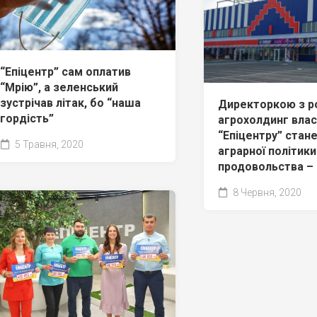
“Епіцентр” сам оплатив
“Мрію”, а зеленський
зустрічав літак, бо “наша
Директоркою з р
гордість”
агрохолдинг влас
“Епіцентру” стан
5 Травня, 2020
аграрної політики 
продовольства –
8 Червня, 2020