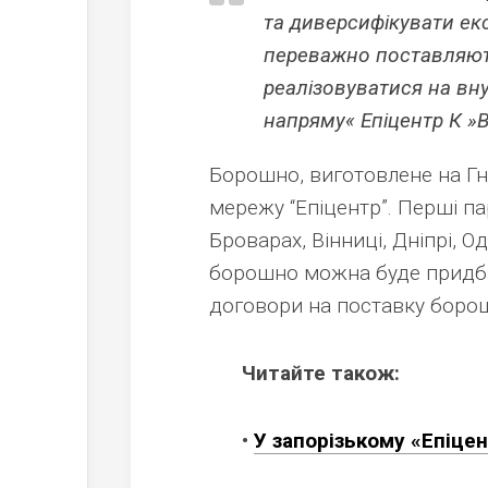
та диверсифікувати екс
переважно поставляють
реалізовуватися на вну
напряму« Епіцентр К »
Борошно, виготовлене на Гн
мережу “Епіцентр”. Перші пар
Броварах, Вінниці, Дніпрі, 
борошно можна буде придбат
договори на поставку боро
Читайте також:
•
У запорізькому «Епіце